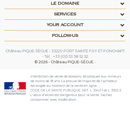
LE DOMAINE
SERVICES
YOUR ACCOUNT
FOLLOW-US
Château PIQUE-SÈGUE - 33220 PORT SAINTE FOY ET PONCHAPT
- Tél. : +33 (0)5 53 58 52 52
© 2026 - Château PIQUE-SÈGUE
-
Interdiction de vente de boissons alcooliques aux mineurs
de moins de 18 ans. La preuve de majorité de l'acheteur
est exigée au moment de la vente en ligne.
CODE DE LA SANTE PUBLIQUE, ART. L. 3342-1 et L. 3353-3
L'abus d'alcool est dangereux pour la santé. Sachez
consommer avec modération.