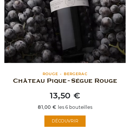
ROUGE
BERGERAC
Château Pique-Sègue Rouge
13,50 €
Prix
81,00 €
les 6 bouteilles
DÉCOUVRIR