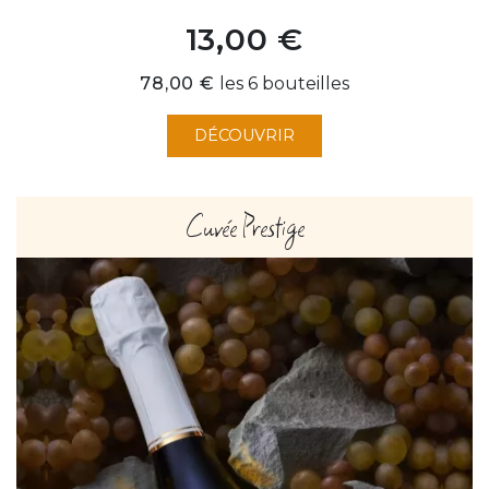
13,00 €
Prix
78,00 €
les 6 bouteilles
DÉCOUVRIR
Cuvée Prestige