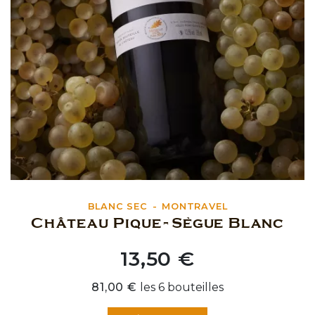
BLANC SEC
MONTRAVEL
Château Pique-Sègue Blanc
13,50 €
Prix
81,00 €
les 6 bouteilles