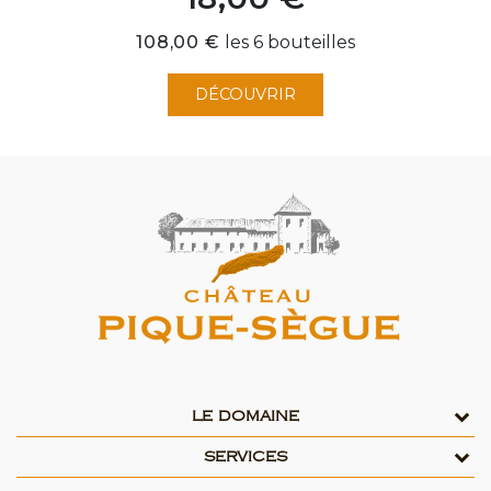
Prix
108,00 €
les 6 bouteilles
DÉCOUVRIR
LE DOMAINE
SERVICES